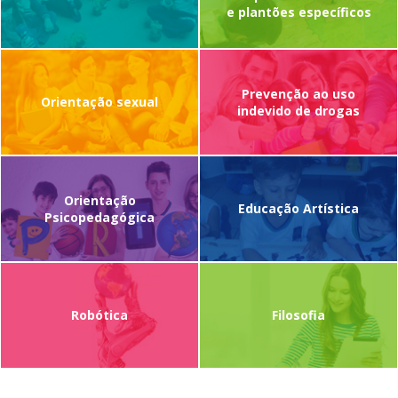
e plantões específicos
Prevenção ao uso
Orientação sexual
indevido de drogas
Orientação
Educação Artística
Psicopedagógica
Robótica
Filosofia